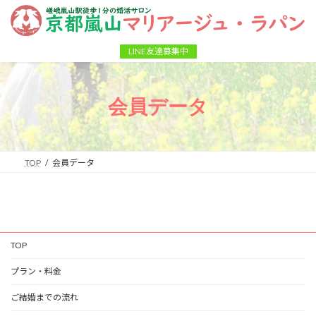
コ
ナ
ン
ビ
テ
ゲ
ン
ー
LINE友達募集中
ツ
シ
へ
ョ
ス
ン
会員データ
キ
に
ッ
移
プ
動
TOP
会員データ
TOP
プラン・料金
ご結婚までの流れ