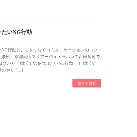
けたいNG行動
いNG行動と、心をつなぐコミュニケーションのコツ
相談所 京都嵐山マリアージュ・ラパンの西田育司で
はズバリ「婚活で気をつけたいNG行動」！ 婚活で
のやり […]
続きを読む