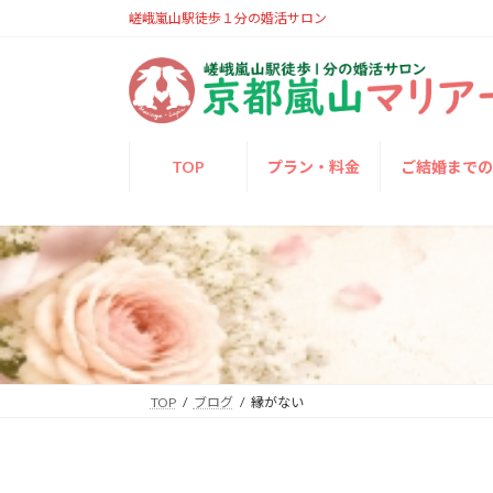
コ
ナ
嵯峨嵐山駅徒歩１分の婚活サロン
ン
ビ
テ
ゲ
ン
ー
ツ
シ
へ
ョ
TOP
プラン・料金
ご結婚まで
ス
ン
キ
に
ッ
移
プ
動
TOP
ブログ
縁がない