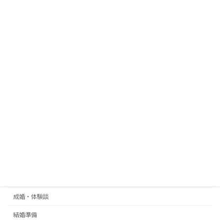
ご相談
イベント情報
ブログ
マリアージュ・ラパン情報
ラファエラ心理カウンセリングブログ
仲人が感じる
婚活の処方箋
婚活の本音
婚活カルテシリーズ
婚活サポート
嵐山情報
成婚・体験談
結婚準備