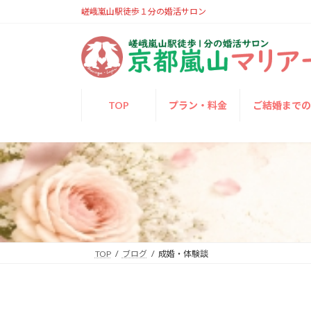
コ
ナ
嵯峨嵐山駅徒歩１分の婚活サロン
ン
ビ
テ
ゲ
ン
ー
ツ
シ
へ
ョ
TOP
プラン・料金
ご結婚まで
ス
ン
キ
に
ッ
移
プ
動
TOP
ブログ
成婚・体験談