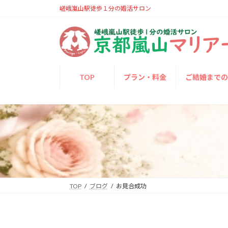
コ
ナ
嵯峨嵐山駅徒歩１分の婚活サロン
ン
ビ
テ
ゲ
ン
ー
ツ
シ
へ
ョ
TOP
プラン・料金
ご結婚まで
ス
ン
キ
に
ッ
移
プ
動
TOP
ブログ
お見合成功