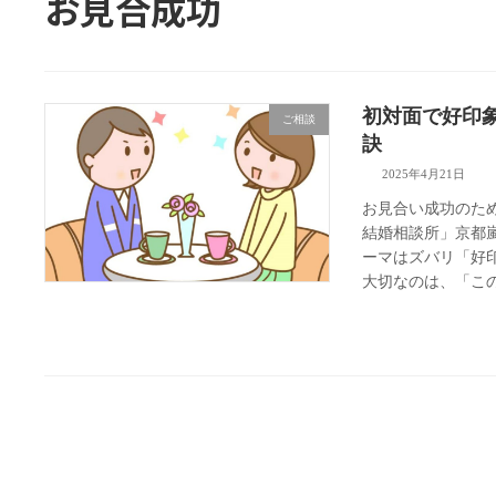
お見合成功
初対面で好印
ご相談
訣
2025年4月21日
お見合い成功のため
結婚相談所」京都
ーマはズバリ「好
大切なのは、「この