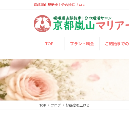
コ
ナ
嵯峨嵐山駅徒歩１分の婚活サロン
ン
ビ
テ
ゲ
ン
ー
ツ
シ
へ
ョ
TOP
プラン・料金
ご結婚まで
ス
ン
キ
に
ッ
移
プ
動
TOP
ブログ
好感度を上げる