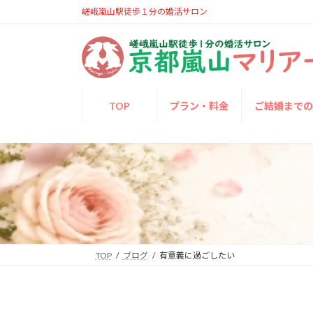
コ
ナ
嵯峨嵐山駅徒歩１分の婚活サロン
ン
ビ
テ
ゲ
ン
ー
ツ
シ
へ
ョ
TOP
プラン・料金
ご結婚まで
ス
ン
キ
に
ッ
移
プ
動
TOP
ブログ
有意義に過ごしたい